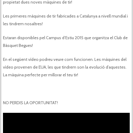
propietat dues noves màquines de tir!
Les primeres màquines de tir fabricades a Catalunya a nivell mundial i
les tindrem nosaltres!
Estaran disponibles pel Campus d’Estiu 2015 que organitza el Club de
Bàsquet Begues!
En el següent vídeo podreu veure com funcionen. Les màquines del
vídeo provenen de EUA, les que tindrem son la evolució d’aquestes.
La màquina perfecte per millorar el teu tir!
NO PERDIS LA OPORTUNITAT!