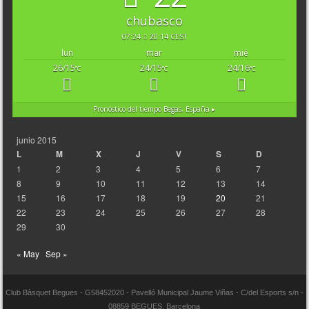
chubasco
07:24
20:14 CEST
lun
mar
mié
26/15
24/15
24/16
°C
°C
°C
Pronóstico del tiempo
Begas, España ▸
junio 2015
L
M
X
J
V
S
D
1
2
3
4
5
6
7
8
9
10
11
12
13
14
15
16
17
18
19
20
21
22
23
24
25
26
27
28
29
30
« May
Sep »
Club Bàsquet Begues - G58452020 - Pavelló Municipal Jaume Viñas - C/del Esports s/n -
08859 BEGUES, Barcelona