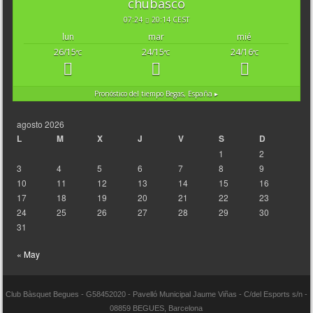
chubasco
07:24
20:14 CEST
lun
mar
mié
26/15
24/15
24/16
°C
°C
°C
Pronóstico del tiempo
Begas, España ▸
agosto 2026
L
M
X
J
V
S
D
1
2
3
4
5
6
7
8
9
10
11
12
13
14
15
16
17
18
19
20
21
22
23
24
25
26
27
28
29
30
31
« May
Club Bàsquet Begues - G58452020 - Pavelló Municipal Jaume Viñas - C/del Esports s/n -
08859 BEGUES, Barcelona