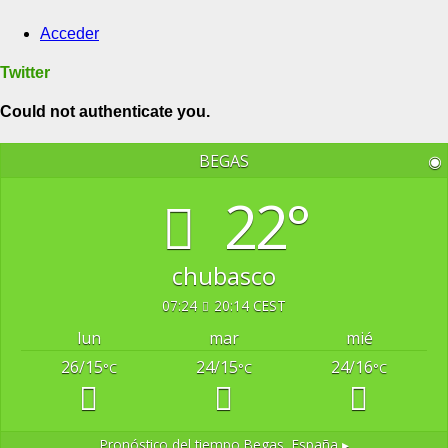
Acceder
Twitter
Could not authenticate you.
BEGAS
◉
22°
chubasco
07:24
20:14 CEST
lun
mar
mié
26/15
24/15
24/16
°C
°C
°C
Pronóstico del tiempo
Begas, España ▸