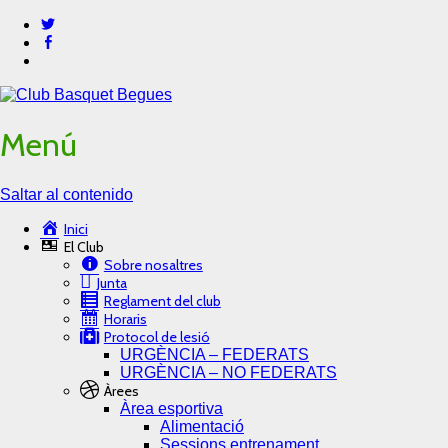
Menú
Saltar al contenido
Inici
El Club
Sobre nosaltres
Junta
Reglament del club
Horaris
Protocol de lesió
URGÈNCIA – FEDERATS
URGÈNCIA – NO FEDERATS
Àrees
Àrea esportiva
Alimentació
Sessions entrenament